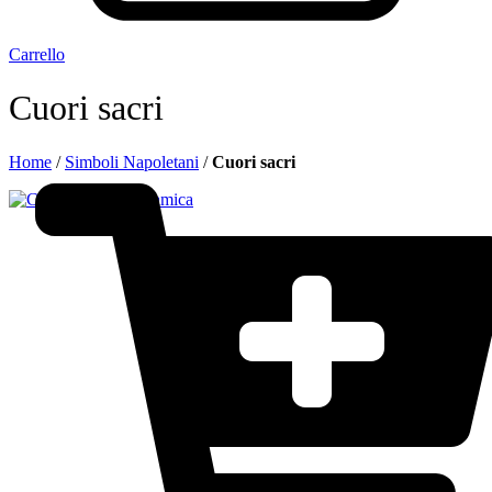
Carrello
Cuori sacri
Home
/
Simboli Napoletani
/
Cuori sacri