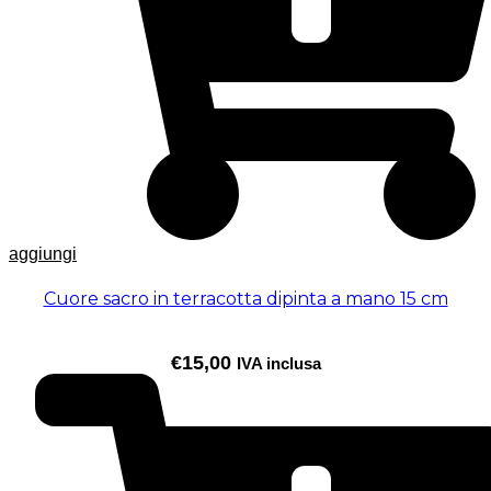
aggiungi
Cuore sacro in terracotta dipinta a mano 15 cm
€
15,00
IVA inclusa