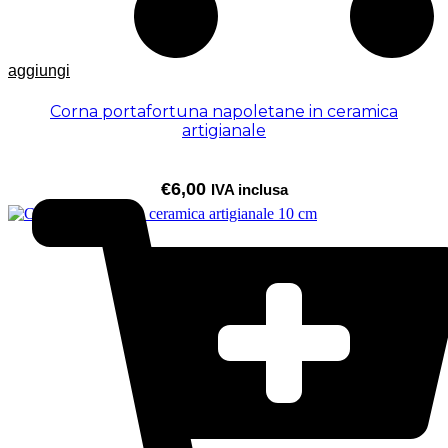
aggiungi
Corna portafortuna napoletane in ceramica
artigianale
€
6,00
IVA inclusa