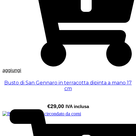
aggiungi
Busto di San Gennaro in terracotta dipinta a mano 17
cm
€
29,00
IVA inclusa