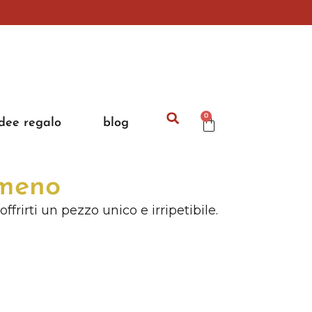
0
idee regalo
blog
rmeno
rirti un pezzo unico e irripetibile.