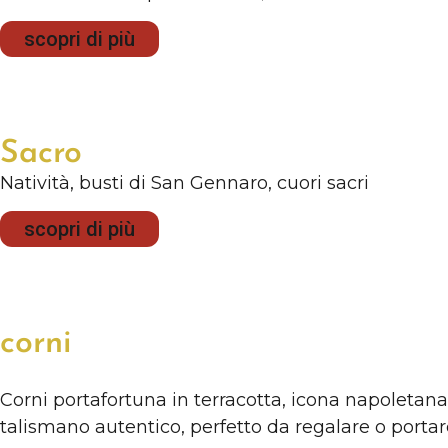
scopri di più
Sacro
Natività, busti di San Gennaro, cuori sacri
scopri di più
corni
Corni portafortuna in terracotta, icona napoletana
talismano autentico, perfetto da regalare o porta