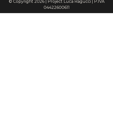
© Copyright 2026 | Project Luca Ragucci | P.IVA
04422600611