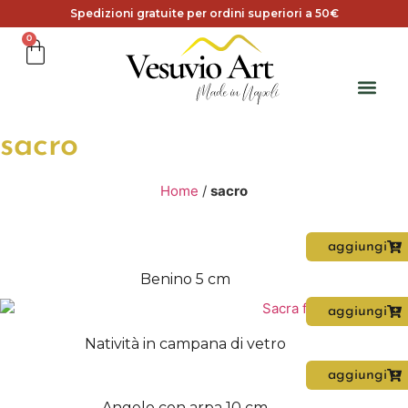
Spedizioni gratuite per ordini superiori a 50€
0
sacro
Home
/
sacro
aggiungi
Benino 5 cm
aggiungi
Natività in campana di vetro
aggiungi
Angelo con arpa 10 cm