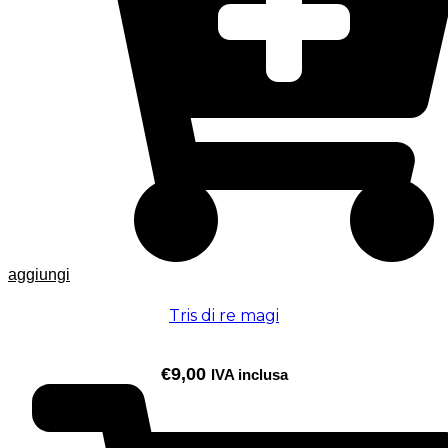
aggiungi
Tris di re magi
€
9,00
IVA inclusa