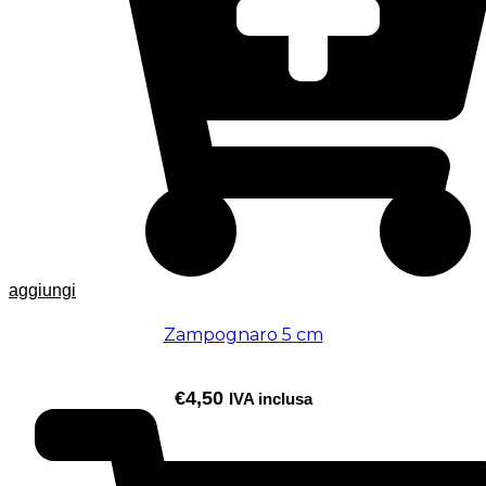
aggiungi
Zampognaro 5 cm
€
4,50
IVA inclusa