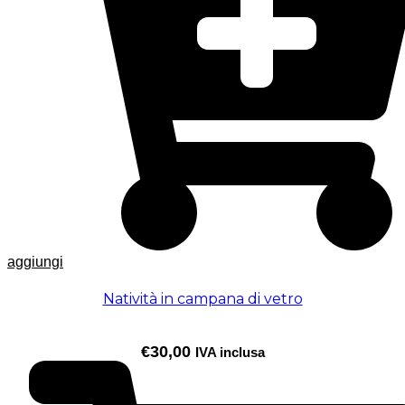
aggiungi
Natività in campana di vetro
€
30,00
IVA inclusa