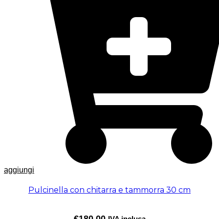
aggiungi
Pulcinella con chitarra e tammorra 30 cm
€
180,00
IVA inclusa