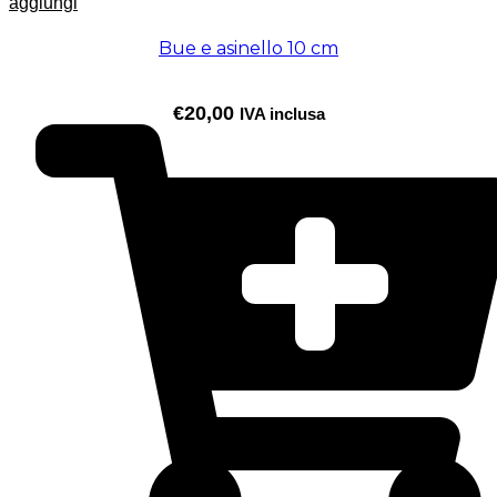
aggiungi
Bue e asinello 10 cm
€
20,00
IVA inclusa