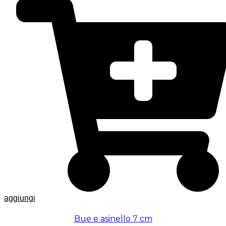
aggiungi
Bue e asinello 7 cm