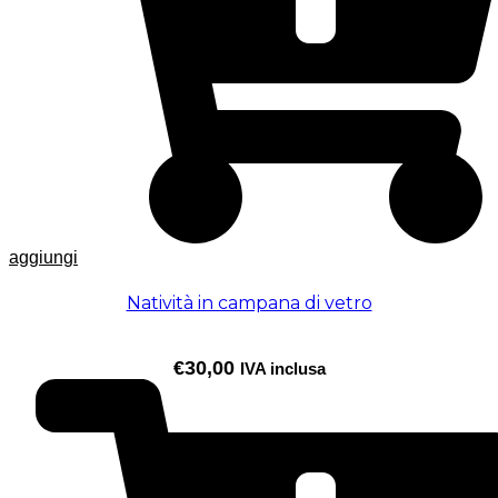
aggiungi
Natività in campana di vetro
€
30,00
IVA inclusa