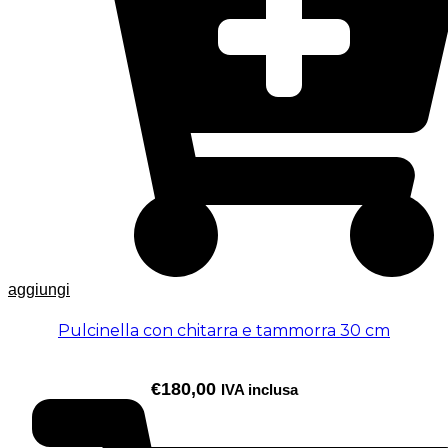
aggiungi
Pulcinella con chitarra e tammorra 30 cm
€
180,00
IVA inclusa