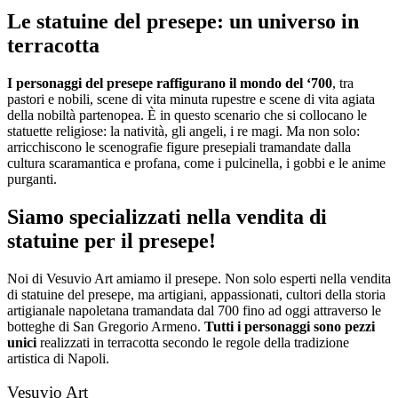
Le statuine del presepe: un universo in
terracotta
I personaggi del presepe raffigurano il mondo del ‘700
, tra
pastori e nobili, scene di vita minuta rupestre e scene di vita agiata
della nobiltà partenopea. È in questo scenario che si collocano le
statuette religiose: la natività, gli angeli, i re magi. Ma non solo:
arricchiscono le scenografie figure presepiali tramandate dalla
cultura scaramantica e profana, come i pulcinella, i gobbi e le anime
purganti.
Siamo specializzati nella vendita di
statuine per il presepe!
Noi di Vesuvio Art amiamo il presepe. Non solo esperti nella vendita
di statuine del presepe, ma artigiani, appassionati, cultori della storia
artigianale napoletana tramandata dal 700 fino ad oggi attraverso le
botteghe di San Gregorio Armeno.
Tutti i personaggi sono pezzi
unici
realizzati in terracotta secondo le regole della tradizione
artistica di Napoli.
Vesuvio Art