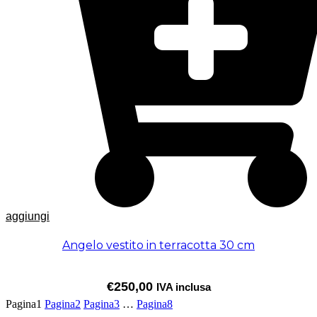
aggiungi
Angelo vestito in terracotta 30 cm
€
250,00
IVA inclusa
Pagina
1
Pagina
2
Pagina
3
…
Pagina
8