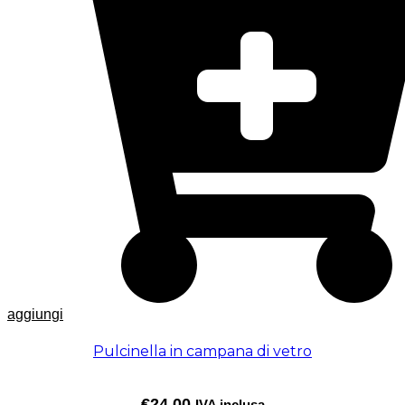
aggiungi
Pulcinella in campana di vetro
€
24,00
IVA inclusa