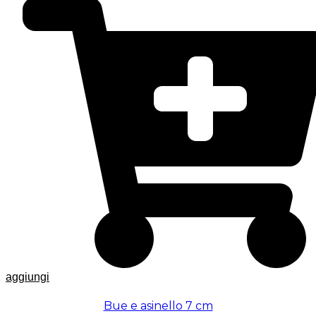
aggiungi
Bue e asinello 7 cm