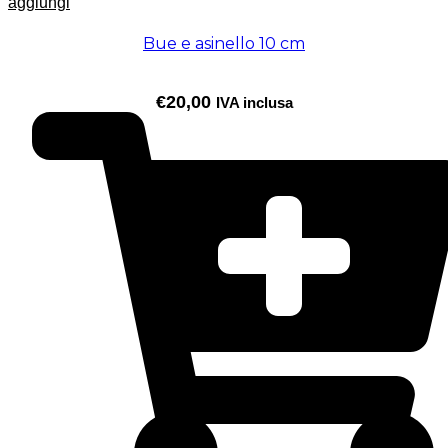
aggiungi
Bue e asinello 10 cm
€
20,00
IVA inclusa