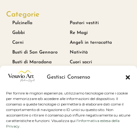
Categorie
Pulcinella
Pastori vestiti
Gobbi
Re Magi
Corni
Angeli in terracotta
Busti di San Gennaro
Natività
Busti di Maradona
Cuori sacri
Link utili
Gestisci Consenso
Blog
Per fornire le migliori esperienze, utilizziamo tecnologie come i cookie
Cookie e privacy policy
per memorizzare e/o accedere alle informazioni del dispositivo. Il
consenso a queste tecnologie ci permetterà di elaborare dati come il
Condizioni di vendita
comportamento di navigazione o ID unici su questo sito. Non
Scrivici
acconsentire o ritirare il consenso può influire negativamente su alcune
caratteristiche e funzioni. Visualizza qui l'
informativa estesa della
Privacy Policy
Privacy
.