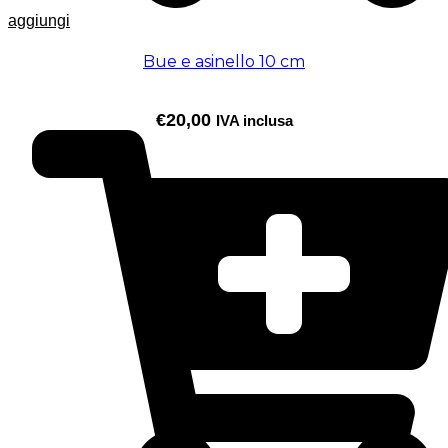
aggiungi
Bue e asinello 10 cm
€
20,00
IVA inclusa