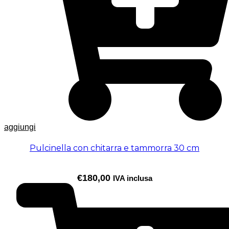
aggiungi
Pulcinella con chitarra e tammorra 30 cm
€
180,00
IVA inclusa