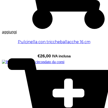
aggiungi
Pulcinella con triccheballacche 16 cm
€
26,00
IVA inclusa