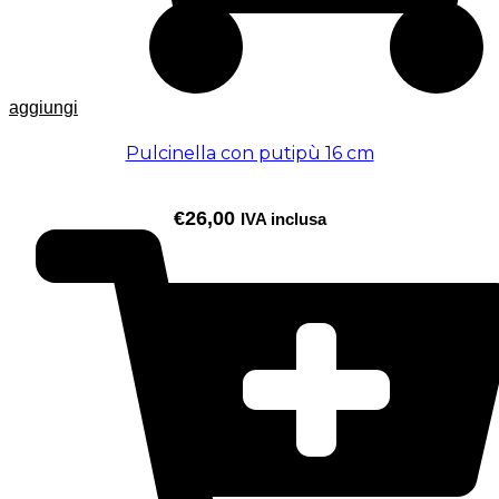
aggiungi
Pulcinella con putipù 16 cm
€
26,00
IVA inclusa