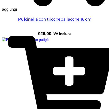
aggiungi
Pulcinella con triccheballacche 16 cm
€
26,00
IVA inclusa