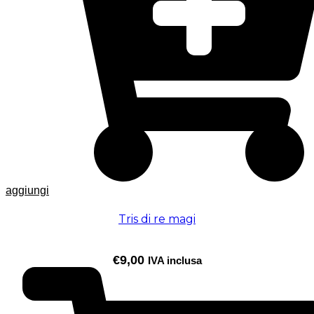
aggiungi
Tris di re magi
€
9,00
IVA inclusa