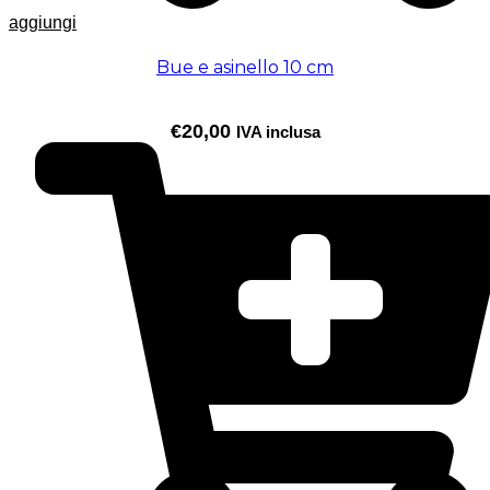
aggiungi
Bue e asinello 10 cm
€
20,00
IVA inclusa