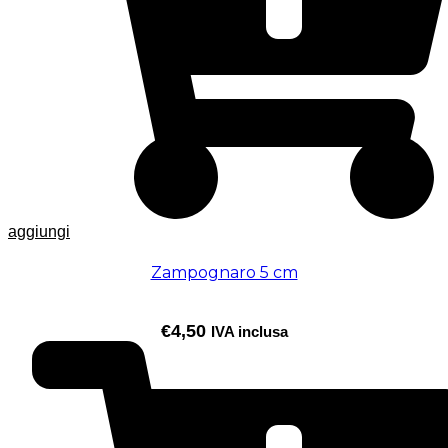
aggiungi
Zampognaro 5 cm
€
4,50
IVA inclusa