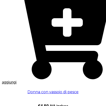
aggiungi
Donna con vassoio di pesce
€
4,50
IVA inclusa