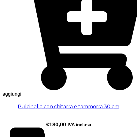
aggiungi
Pulcinella con chitarra e tammorra 30 cm
€
180,00
IVA inclusa