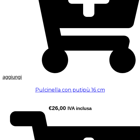
aggiungi
Pulcinella con putipù 16 cm
€
26,00
IVA inclusa