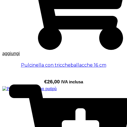
aggiungi
Pulcinella con triccheballacche 16 cm
€
26,00
IVA inclusa