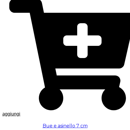
aggiungi
Bue e asinello 7 cm