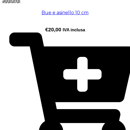
aggiungi
Bue e asinello 10 cm
€
20,00
IVA inclusa