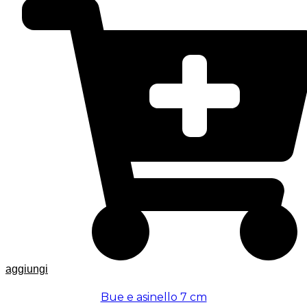
aggiungi
Bue e asinello 7 cm