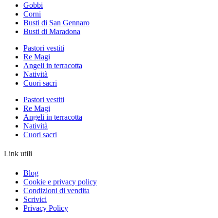
Gobbi
Corni
Busti di San Gennaro
Busti di Maradona
Pastori vestiti
Re Magi
Angeli in terracotta
Natività
Cuori sacri
Pastori vestiti
Re Magi
Angeli in terracotta
Natività
Cuori sacri
Link utili
Blog
Cookie e privacy policy
Condizioni di vendita
Scrivici
Privacy Policy