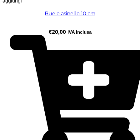
aggiungi
Bue e asinello 10 cm
€
20,00
IVA inclusa