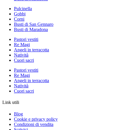
Pulcinella
Gobbi
Corni
Busti di San Gennaro
Busti di Maradona
Pastori vestiti
Re Magi
Angeli in terracotta
Natività
Cuori sacri
Pastori vestiti
Re Magi
Angeli in terracotta
Natività
Cuori sacri
Link utili
Blog
Cookie e privacy policy
Condizioni di vendita
Scrivici