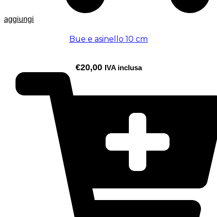
aggiungi
Bue e asinello 10 cm
€
20,00
IVA inclusa