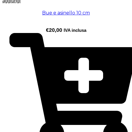
aggiungi
Bue e asinello 10 cm
€
20,00
IVA inclusa