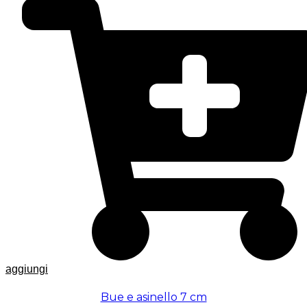
aggiungi
Bue e asinello 7 cm