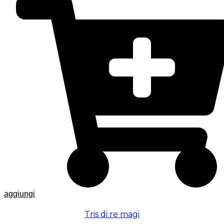
aggiungi
Tris di re magi