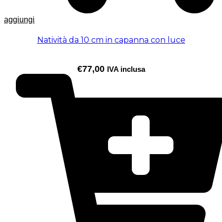
aggiungi
Natività da 10 cm in capanna con luce
€
77,00
IVA inclusa