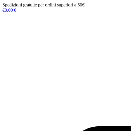
Vai
Spedizioni gratuite per ordini superiori a 50€
al
€
0,00
0
contenuto