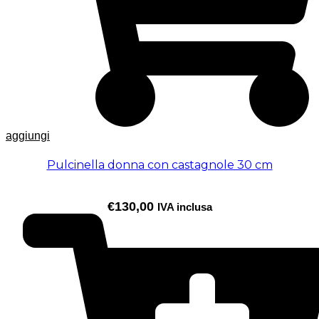
aggiungi
Pulcinella donna con castagnole 30 cm
€
130,00
IVA inclusa