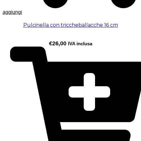
aggiungi
Pulcinella con triccheballacche 16 cm
€
26,00
IVA inclusa