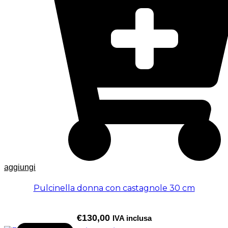
aggiungi
Pulcinella donna con castagnole 30 cm
€
130,00
IVA inclusa