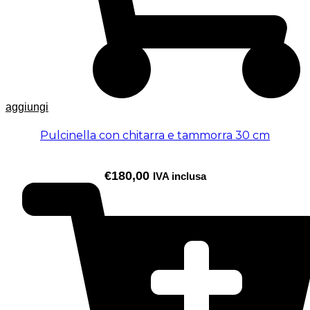
aggiungi
Pulcinella con chitarra e tammorra 30 cm
€
180,00
IVA inclusa