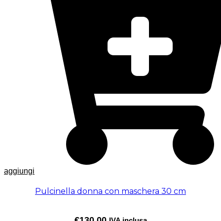
aggiungi
Pulcinella donna con maschera 30 cm
€
130,00
IVA inclusa