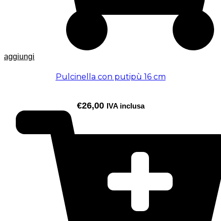
aggiungi
Pulcinella con putipù 16 cm
€
26,00
IVA inclusa