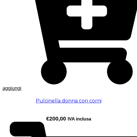
aggiungi
Pulcinella donna con corni
€
200,00
IVA inclusa