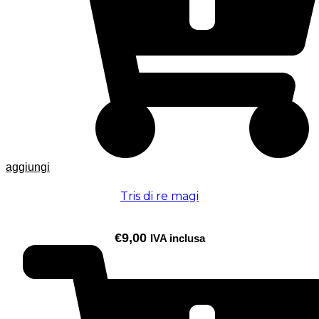
aggiungi
Tris di re magi
€
9,00
IVA inclusa