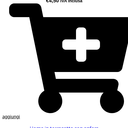
€
4,50
IVA inclusa
aggiungi