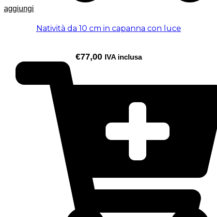
aggiungi
Natività da 10 cm in capanna con luce
€
77,00
IVA inclusa