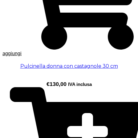
aggiungi
Pulcinella donna con castagnole 30 cm
€
130,00
IVA inclusa