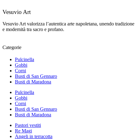
Vesuvio Art
Vesuvio Art valorizza l’autentica arte napoletana, unendo tradizione
e modernità tra sacro e profano.
Categorie
Pulcinella
Gobbi
Corni
Busti di San Gennaro
Busti di Maradona
Pulcinella
Gobbi
Corni
Busti di San Gennaro
Busti di Maradona
Pastori vestiti
Re Magi
Angeli in terracotta