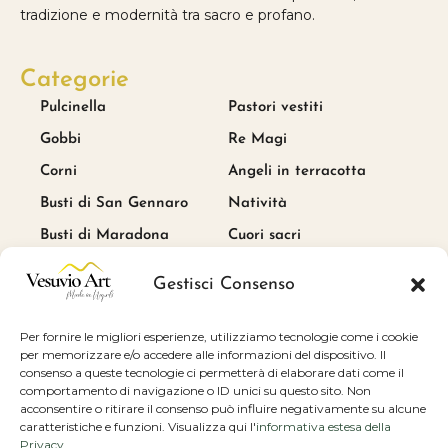
tradizione e modernità tra sacro e profano.
Categorie
Pulcinella
Pastori vestiti
Gobbi
Re Magi
Corni
Angeli in terracotta
Busti di San Gennaro
Natività
Busti di Maradona
Cuori sacri
Link utili
Gestisci Consenso
Blog
Per fornire le migliori esperienze, utilizziamo tecnologie come i cookie
Cookie e privacy policy
per memorizzare e/o accedere alle informazioni del dispositivo. Il
consenso a queste tecnologie ci permetterà di elaborare dati come il
Condizioni di vendita
comportamento di navigazione o ID unici su questo sito. Non
Scrivici
acconsentire o ritirare il consenso può influire negativamente su alcune
caratteristiche e funzioni. Visualizza qui l'
informativa estesa della
Privacy Policy
Privacy
.