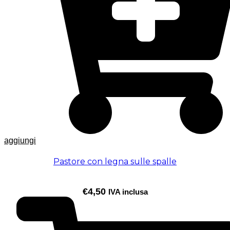
aggiungi
Pastore con legna sulle spalle
€
4,50
IVA inclusa