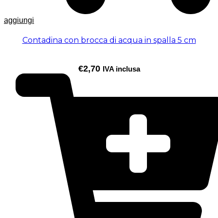
aggiungi
Contadina con brocca di acqua in spalla 5 cm
€
2,70
IVA inclusa