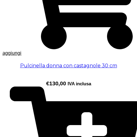
aggiungi
Pulcinella donna con castagnole 30 cm
€
130,00
IVA inclusa