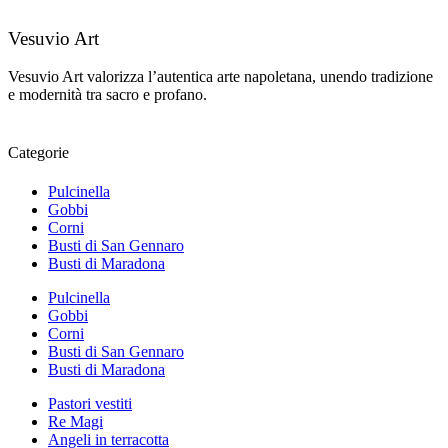
Vesuvio Art
Vesuvio Art valorizza l’autentica arte napoletana, unendo tradizione
e modernità tra sacro e profano.
Categorie
Pulcinella
Gobbi
Corni
Busti di San Gennaro
Busti di Maradona
Pulcinella
Gobbi
Corni
Busti di San Gennaro
Busti di Maradona
Pastori vestiti
Re Magi
Angeli in terracotta