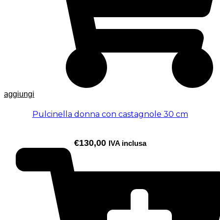
aggiungi
Pulcinella donna con castagnole 30 cm
€
130,00
IVA inclusa