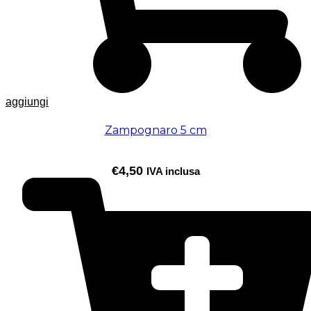
aggiungi
Zampognaro 5 cm
€
4,50
IVA inclusa