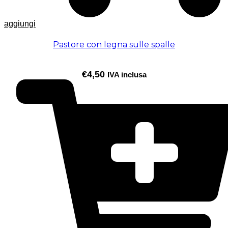
aggiungi
Pastore con legna sulle spalle
€
4,50
IVA inclusa