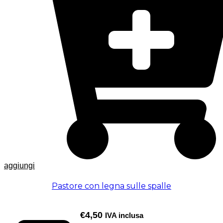
aggiungi
Pastore con legna sulle spalle
€
4,50
IVA inclusa