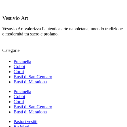
Vesuvio Art
Vesuvio Art valorizza l’autentica arte napoletana, unendo tradizione
e modernità tra sacro e profano.
Categorie
Pulcinella
Gobbi
Corni
Busti di San Gennaro
Busti di Maradona
Pulcinella
Gobbi
Corni
Busti di San Gennaro
Busti di Maradona
Pastori vestiti
Re Magi