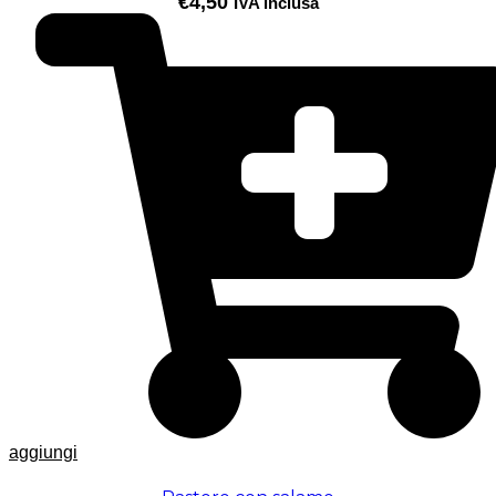
€
4,50
IVA inclusa
aggiungi