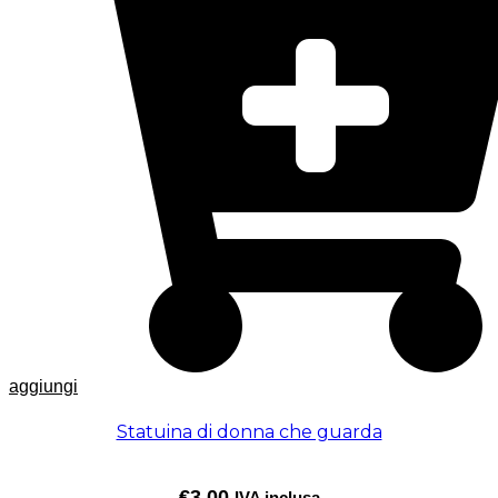
aggiungi
Statuina di donna che guarda
€
3,00
IVA inclusa