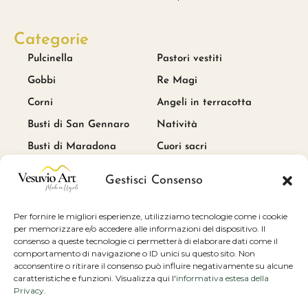
Categorie
Pulcinella
Pastori vestiti
Gobbi
Re Magi
Corni
Angeli in terracotta
Busti di San Gennaro
Natività
Busti di Maradona
Cuori sacri
Link utili
Gestisci Consenso
Blog
Per fornire le migliori esperienze, utilizziamo tecnologie come i cookie
Cookie e privacy policy
per memorizzare e/o accedere alle informazioni del dispositivo. Il
consenso a queste tecnologie ci permetterà di elaborare dati come il
Condizioni di vendita
comportamento di navigazione o ID unici su questo sito. Non
Scrivici
acconsentire o ritirare il consenso può influire negativamente su alcune
caratteristiche e funzioni. Visualizza qui l'
informativa estesa della
Privacy Policy
Privacy
.