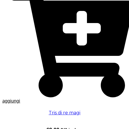
aggiungi
Tris di re magi