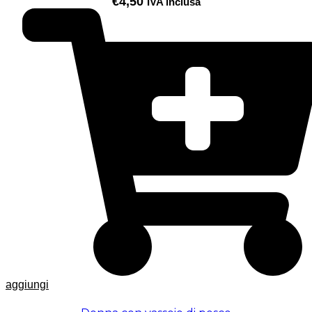
€
4,50
IVA inclusa
aggiungi