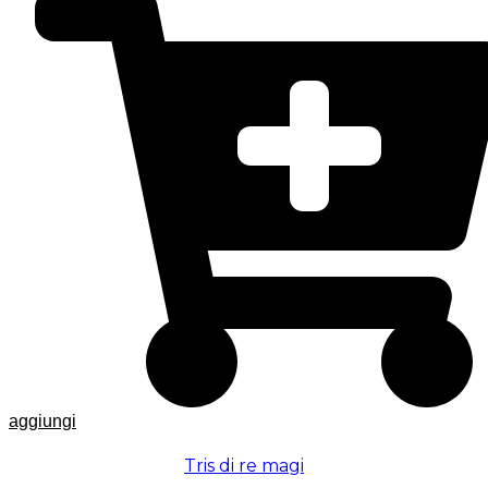
aggiungi
Tris di re magi